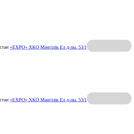
қстан
«EXPO» ХКО
Мәңгілік Ел д-лы. 53/1
қстан
«EXPO» ХКО
Мәңгілік Ел д-лы. 53/1