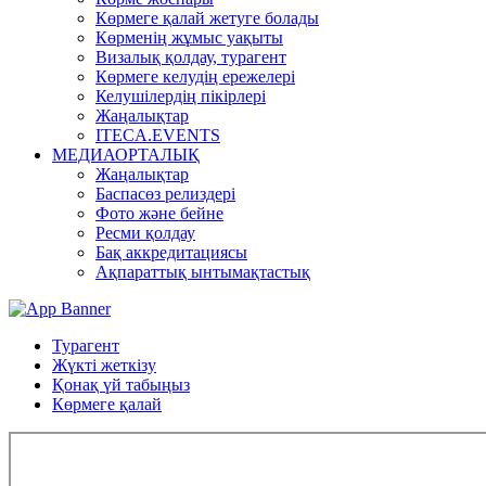
Көрмеге қалай жетуге болады
Көрменің жұмыс уақыты
Визалық қолдау, турагент
Көрмеге келудің ережелері
Келушілердің пікірлері
Жаңалықтар
ITECA.EVENTS
МЕДИАОРТАЛЫҚ
Жаңалықтар
Баспасөз релиздері
Фото және бейне
Ресми қолдау
Бақ аккредитациясы
Ақпараттық ынтымақтастық
Турагент
Жүкті жеткізу
Қонақ үй табыңыз
Көрмеге қалай