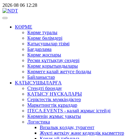
2026
08
06
12:28
КӨРМЕ
Көрме туралы
Көрме бөлімдері
Қатысушылар тізімі
Бағдарлама
Көрме жоспары
Ресми құттықтау сөздері
Көрме қорытындылары
Көрмеге қалай жетуге болады
Байланыстар
ҚАТЫСУШЫЛАРҒА
Стендті брондау
ҚАТЫСУ НҰСҚАЛАРЫ
Серіктестік мүмкіндіктер
Маркетингтік құралдар
ITECA.EVENTS - қалай жұмыс істейді
Көрменің жұмыс уақыты
Логистика
Визалық қолдау, турагент
Жүкті жеткізу және кедендік қызметтер
Қонақ үй табыңыз