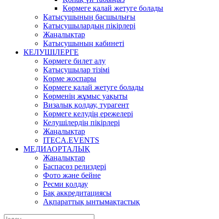
Көрмеге қалай жетуге болады
Қатысушының басшылығы
Қатысушылардың пікірлері
Жаңалықтар
Қатысушының кабинеті
КЕЛУШІЛЕРГЕ
Көрмеге билет алу
Қатысушылар тізімі
Көрме жоспары
Көрмеге қалай жетуге болады
Көрменің жұмыс уақыты
Визалық қолдау, турагент
Көрмеге келудің ережелері
Келушілердің пікірлері
Жаңалықтар
ITECA.EVENTS
МЕДИАОРТАЛЫҚ
Жаңалықтар
Баспасөз релиздері
Фото және бейне
Ресми қолдау
Бақ аккредитациясы
Ақпараттық ынтымақтастық