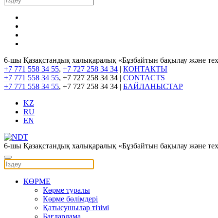
6-шы Қазақстандық халықаралық «Бұзбайтын бақылау және те
+7 771 558 34 55
,
+7 727 258 34 34
|
КОНТАКТЫ
+7 771 558 34 55
, +7 727 258 34 34 |
CONTACTS
+7 771 558 34 55
, +7 727 258 34 34 |
БАЙЛАНЫСТАР
KZ
RU
EN
6-шы Қазақстандық халықаралық «Бұзбайтын бақылау және те
КӨРМЕ
Көрме туралы
Көрме бөлімдері
Қатысушылар тізімі
Бағдарлама