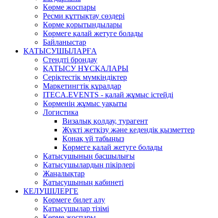
Көрме жоспары
Ресми құттықтау сөздері
Көрме қорытындылары
Көрмеге қалай жетуге болады
Байланыстар
ҚАТЫСУШЫЛАРҒА
Стендті брондау
ҚАТЫСУ НҰСҚАЛАРЫ
Серіктестік мүмкіндіктер
Маркетингтік құралдар
ITECA.EVENTS - қалай жұмыс істейді
Көрменің жұмыс уақыты
Логистика
Визалық қолдау, турагент
Жүкті жеткізу және кедендік қызметтер
Қонақ үй табыңыз
Көрмеге қалай жетуге болады
Қатысушының басшылығы
Қатысушылардың пікірлері
Жаңалықтар
Қатысушының кабинеті
КЕЛУШІЛЕРГЕ
Көрмеге билет алу
Қатысушылар тізімі
Көрме жоспары