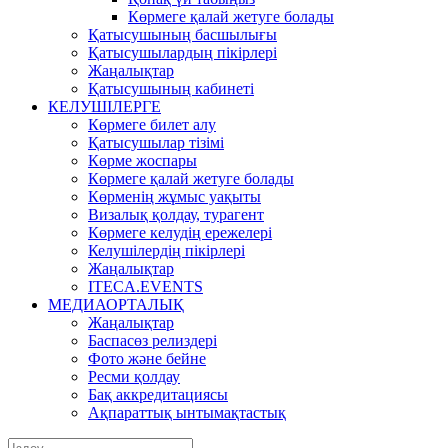
Көрмеге қалай жетуге болады
Қатысушының басшылығы
Қатысушылардың пікірлері
Жаңалықтар
Қатысушының кабинеті
КЕЛУШІЛЕРГЕ
Көрмеге билет алу
Қатысушылар тізімі
Көрме жоспары
Көрмеге қалай жетуге болады
Көрменің жұмыс уақыты
Визалық қолдау, турагент
Көрмеге келудің ережелері
Келушілердің пікірлері
Жаңалықтар
ITECA.EVENTS
МЕДИАОРТАЛЫҚ
Жаңалықтар
Баспасөз релиздері
Фото және бейне
Ресми қолдау
Бақ аккредитациясы
Ақпараттық ынтымақтастық