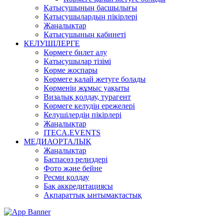
Қатысушының басшылығы
Қатысушылардың пікірлері
Жаңалықтар
Қатысушының кабинеті
КЕЛУШІЛЕРГЕ
Көрмеге билет алу
Қатысушылар тізімі
Көрме жоспары
Көрмеге қалай жетуге болады
Көрменің жұмыс уақыты
Визалық қолдау, турагент
Көрмеге келудің ережелері
Келушілердің пікірлері
Жаңалықтар
ITECA.EVENTS
МЕДИАОРТАЛЫҚ
Жаңалықтар
Баспасөз релиздері
Фото және бейне
Ресми қолдау
Бақ аккредитациясы
Ақпараттық ынтымақтастық