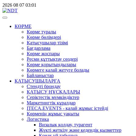
2026
08
07
03:01
КӨРМЕ
Көрме туралы
Көрме бөлімдері
Қатысушылар тізімі
Бағдарлама
Көрме жоспары
Ресми құттықтау сөздері
Көрме қорытындылары
Көрмеге қалай жетуге болады
Байланыстар
ҚАТЫСУШЫЛАРҒА
Стендті брондау
ҚАТЫСУ НҰСҚАЛАРЫ
Серіктестік мүмкіндіктер
Маркетингтік құралдар
ITECA.EVENTS - қалай жұмыс істейді
Көрменің жұмыс уақыты
Логистика
Визалық қолдау, турагент
Жүкті жеткізу және кедендік қызметтер
Қонақ үй табыңыз