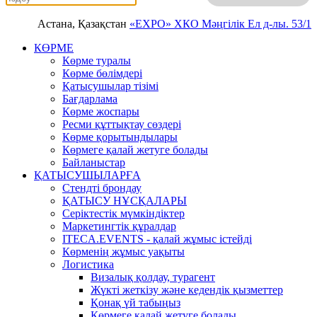
Астана, Қазақстан
«EXPO» ХКО
Мәңгілік Ел д-лы. 53/1
КӨРМЕ
Көрме туралы
Көрме бөлімдері
Қатысушылар тізімі
Бағдарлама
Көрме жоспары
Ресми құттықтау сөздері
Көрме қорытындылары
Көрмеге қалай жетуге болады
Байланыстар
ҚАТЫСУШЫЛАРҒА
Стендті брондау
ҚАТЫСУ НҰСҚАЛАРЫ
Серіктестік мүмкіндіктер
Маркетингтік құралдар
ITECA.EVENTS - қалай жұмыс істейді
Көрменің жұмыс уақыты
Логистика
Визалық қолдау, турагент
Жүкті жеткізу және кедендік қызметтер
Қонақ үй табыңыз
Көрмеге қалай жетуге болады