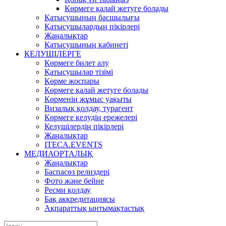
Көрмеге қалай жетуге болады
Қатысушының басшылығы
Қатысушылардың пікірлері
Жаңалықтар
Қатысушының кабинеті
КЕЛУШІЛЕРГЕ
Көрмеге билет алу
Қатысушылар тізімі
Көрме жоспары
Көрмеге қалай жетуге болады
Көрменің жұмыс уақыты
Визалық қолдау, турагент
Көрмеге келудің ережелері
Келушілердің пікірлері
Жаңалықтар
ITECA.EVENTS
МЕДИАОРТАЛЫҚ
Жаңалықтар
Баспасөз релиздері
Фото және бейне
Ресми қолдау
Бақ аккредитациясы
Ақпараттық ынтымақтастық