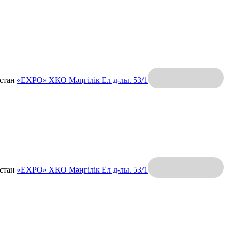
қстан
«EXPO» ХКО
Мәңгілік Ел д-лы. 53/1
қстан
«EXPO» ХКО
Мәңгілік Ел д-лы. 53/1