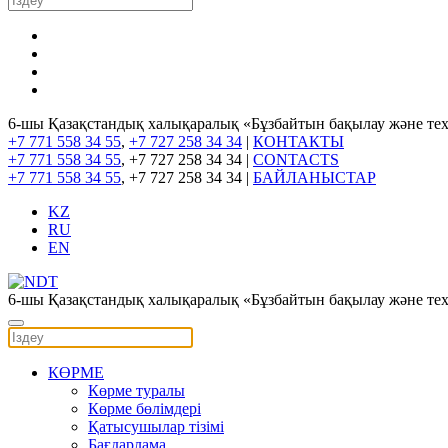
6-шы Қазақстандық халықаралық «Бұзбайтын бақылау және те
+7 771 558 34 55
,
+7 727 258 34 34
|
КОНТАКТЫ
+7 771 558 34 55
, +7 727 258 34 34 |
CONTACTS
+7 771 558 34 55
, +7 727 258 34 34 |
БАЙЛАНЫСТАР
KZ
RU
EN
6-шы Қазақстандық халықаралық «Бұзбайтын бақылау және те
КӨРМЕ
Көрме туралы
Көрме бөлімдері
Қатысушылар тізімі
Бағдарлама