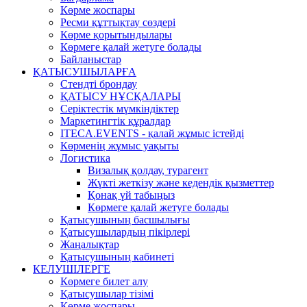
Көрме жоспары
Ресми құттықтау сөздері
Көрме қорытындылары
Көрмеге қалай жетуге болады
Байланыстар
ҚАТЫСУШЫЛАРҒА
Стендті брондау
ҚАТЫСУ НҰСҚАЛАРЫ
Серіктестік мүмкіндіктер
Маркетингтік құралдар
ITECA.EVENTS - қалай жұмыс істейді
Көрменің жұмыс уақыты
Логистика
Визалық қолдау, турагент
Жүкті жеткізу және кедендік қызметтер
Қонақ үй табыңыз
Көрмеге қалай жетуге болады
Қатысушының басшылығы
Қатысушылардың пікірлері
Жаңалықтар
Қатысушының кабинеті
КЕЛУШІЛЕРГЕ
Көрмеге билет алу
Қатысушылар тізімі
Көрме жоспары