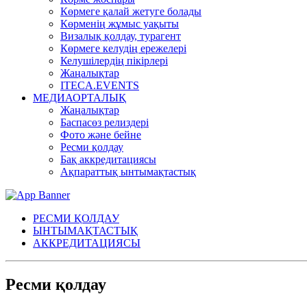
Көрмеге қалай жетуге болады
Көрменің жұмыс уақыты
Визалық қолдау, турагент
Көрмеге келудің ережелері
Келушілердің пікірлері
Жаңалықтар
ITECA.EVENTS
МЕДИАОРТАЛЫҚ
Жаңалықтар
Баспасөз релиздері
Фото және бейне
Ресми қолдау
Бақ аккредитациясы
Ақпараттық ынтымақтастық
РЕСМИ ҚОЛДАУ
ЫНТЫМАҚТАСТЫҚ
АККРЕДИТАЦИЯСЫ
Ресми қолдау