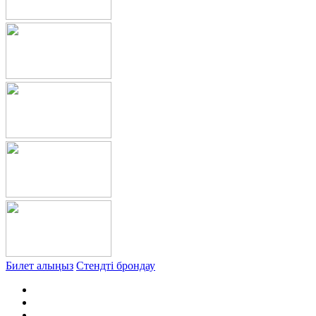
Билет алыңыз
Стендті брондау