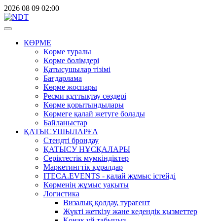
2026
08
09
02:00
КӨРМЕ
Көрме туралы
Көрме бөлімдері
Қатысушылар тізімі
Бағдарлама
Көрме жоспары
Ресми құттықтау сөздері
Көрме қорытындылары
Көрмеге қалай жетуге болады
Байланыстар
ҚАТЫСУШЫЛАРҒА
Стендті брондау
ҚАТЫСУ НҰСҚАЛАРЫ
Серіктестік мүмкіндіктер
Маркетингтік құралдар
ITECA.EVENTS - қалай жұмыс істейді
Көрменің жұмыс уақыты
Логистика
Визалық қолдау, турагент
Жүкті жеткізу және кедендік қызметтер
Қонақ үй табыңыз